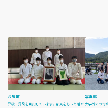
合気道
写真部
昇級・昇段を目指しています。部員をもっと増や
大学外での写