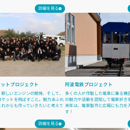
詳細を見る
ケットプロジェクト
阿波電鉄プロジェクト
、新しいエンジンの開発、そして、
多くの人が作製した電車に乗る機
ロケットを飛ばすこと。魅力あふれ
の魅力や活動を認知して電車好き
これからも作っていきたいと考えて
来年は、電車製作と広報にも力を
す！
詳細を見る