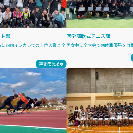
ット部
医学部軟式テニス部
もに四国インカレでの上位入賞と全
男女共に全大会で団体戦優勝を目
詳細を見る