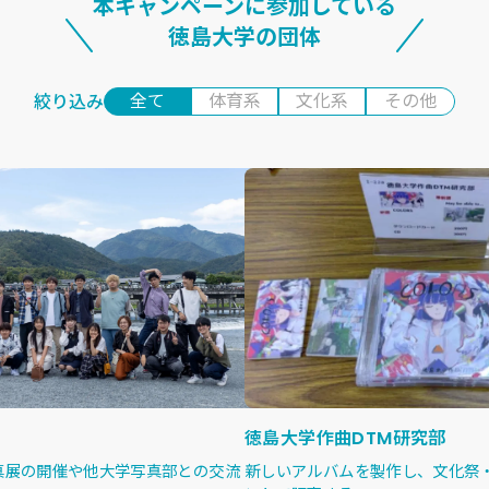
本キャンペーンに参加している
徳島大学
の団体
全て
体育系
文化系
その他
絞り込み
徳島大学作曲DTM研究部
真展の開催や他大学写真部との交流
新しいアルバムを製作し、文化祭