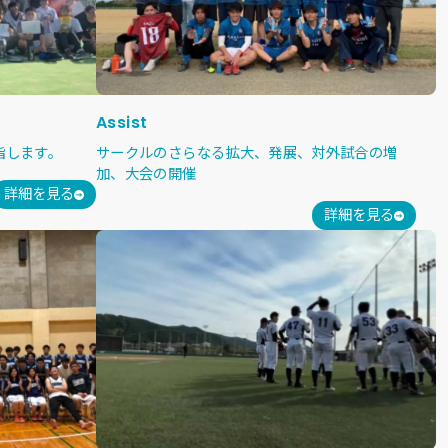
Assist
指します。
サークルのさらなる拡大、発展、対外試合の増
加、大会の開催
詳細を見る
詳細を見る