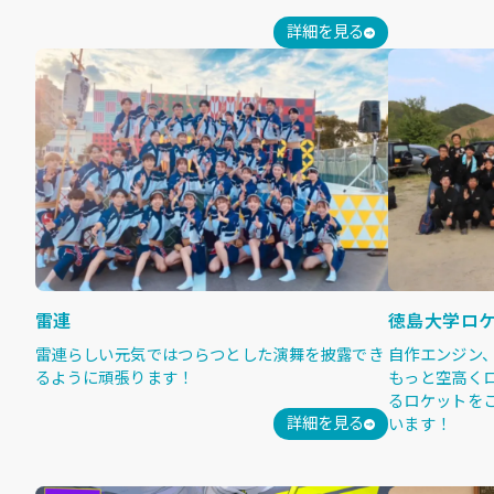
詳細を見る
雷連
徳島大学ロ
雷連らしい元気ではつらつとした演舞を披露でき
自作エンジン
るように頑張ります！
もっと空高く
るロケットを
詳細を見る
います！