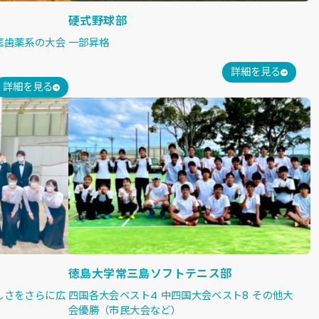
硬式野球部
医歯薬系の大会
一部昇格
詳細を見る
詳細を見る
徳島大学常三島ソフトテニス部
しさをさらに広
四国各大会ベスト4 中四国大会ベスト8 その他大
会優勝（市民大会など）