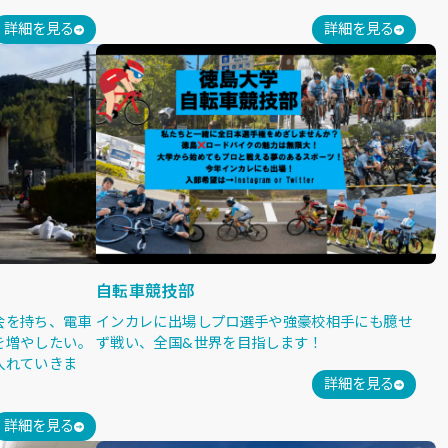
詳細を見る
詳細を見る
自転車競技部
会を持ち、電車
インカレに出場しプロ選手や強豪校相手にも臆せ
を増やしたい。
ず戦い、全国&世界を目指します！
入れていきま
詳細を見る
詳細を見る