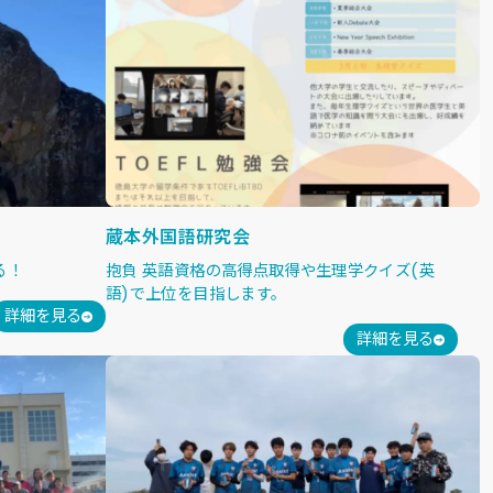
蔵本外国語研究会
る！
抱負 英語資格の高得点取得や生理学クイズ(英
語)で上位を目指します。
詳細を見る
詳細を見る