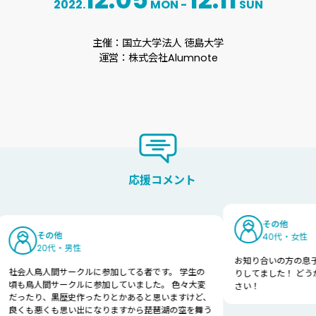
2022
.
MON
-
SUN
主催：国立大学法人 徳島大学
運営：株式会社Alumnote
応援コメント
その他
の他
40代・女性
0代・男性
お知り合いの方の息子さんが通わ
人間サークルに参加してる者です。 学生の
りしてました！ どうかこれから
間サークルに参加していました。 色々大変
さい！
、黒歴史作ったりとかあると思いますけど、
くも思い出になりますから琵琶湖の空を舞う