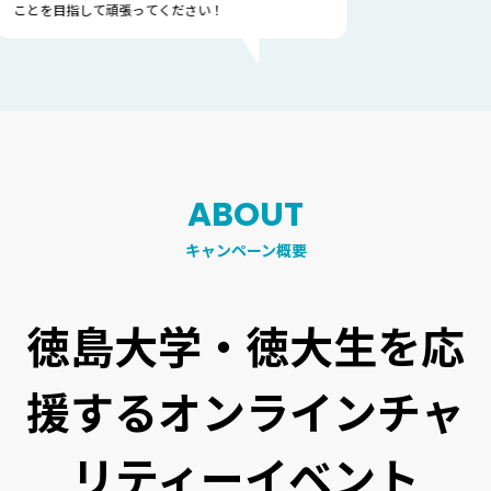
指して頑張ってください！
ABOUT
キャンペーン概要
徳島大学
・
徳大生
を応
援する
オンラインチャ
リティーイベント