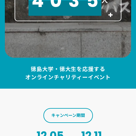
4
0
3
5
人
徳島大学
・
徳大生
を応援する
オンラインチャリティーイベント
キャンペーン期間
12.05
12.11